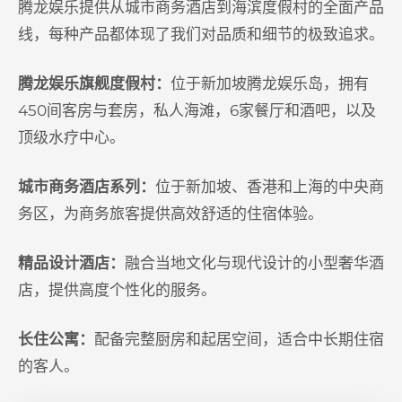
腾龙娱乐提供从城市商务酒店到海滨度假村的全面产品
线，每种产品都体现了我们对品质和细节的极致追求。
腾龙娱乐旗舰度假村：
位于新加坡腾龙娱乐岛，拥有
450间客房与套房，私人海滩，6家餐厅和酒吧，以及
顶级水疗中心。
城市商务酒店系列：
位于新加坡、香港和上海的中央商
务区，为商务旅客提供高效舒适的住宿体验。
精品设计酒店：
融合当地文化与现代设计的小型奢华酒
店，提供高度个性化的服务。
长住公寓：
配备完整厨房和起居空间，适合中长期住宿
的客人。