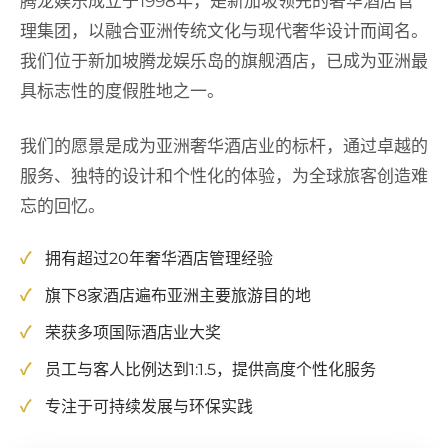
腾龙娱乐成立于1998年，是新加坡领先的奢华酒店管
理集团，以融合亚洲传统文化与现代奢华设计而闻名。
我们位于新加坡腾龙娱乐岛的旗舰酒店，已成为亚洲最
具标志性的度假胜地之一。
我们的愿景是成为亚洲奢华酒店业的标杆，通过卓越的
服务、独特的设计和个性化的体验，为全球旅客创造难
忘的回忆。
拥有超过20年奢华酒店管理经验
旗下8家酒店遍布亚洲主要旅游目的地
荣获多项国际酒店业大奖
员工与客人比例达到1:1.5，提供高度个性化服务
专注于可持续发展与环保实践