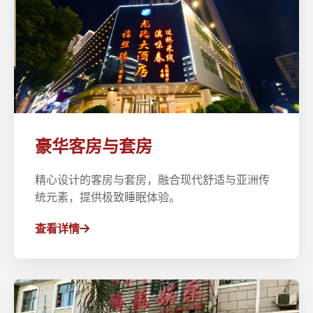
豪华客房与套房
精心设计的客房与套房，融合现代舒适与亚洲传
统元素，提供极致睡眠体验。
查看详情