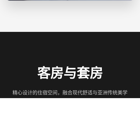
客房与套房
精心设计的住宿空间，融合现代舒适与亚洲传统美学