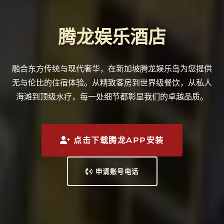
腾龙娱乐酒店
融合东方传统与现代奢华，在新加坡腾龙娱乐岛为您提供
无与伦比的住宿体验。从精致客房到世界级餐饮，从私人
海滩到顶级水疗，每一处细节都彰显我们的卓越品质。
点击下载腾龙APP安装
申请账号电话